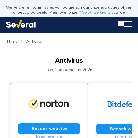
We verdienen commissies van partners, maar onze evaluaties blijven
onbevooroordeeld. Meer over onze
'Hoe wij werken'
bladzijde
Thuis
Antivirus
Antivirus
Top Companies in 2026
Bezoek website
Bezoek webs
Lees recensie
Lees recens